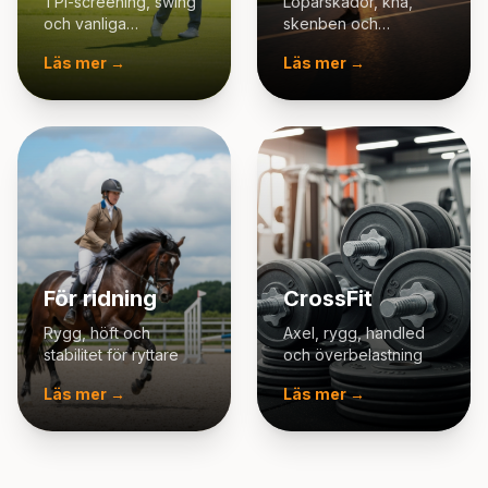
TPI-screening, swing
Löparskador, knä,
och vanliga
skenben och
golfbesvär
återhämtning
Läs mer →
Läs mer →
För ridning
CrossFit
Rygg, höft och
Axel, rygg, handled
stabilitet för ryttare
och överbelastning
Läs mer →
Läs mer →