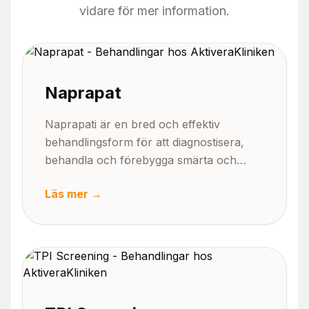
vidare för mer information.
Naprapat
Naprapati är en bred och effektiv
behandlingsform för att diagnostisera,
behandla och förebygga smärta och
nedsatt funktion i kroppens
Läs mer →
rörelseapparat. Ordet naprapati betyder
"att korrigera orsak till lidande", vilket
sammanfattar vår filosofi perfekt. Vi
behandlar inte bara symptomen, utan
letar alltid efter grundorsaken till dina
besvär. Naprapatin har faktiskt sin grund
i kiropraktiken, men har under åren