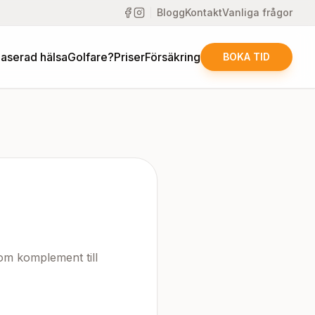
Blogg
Kontakt
Vanliga frågor
aserad hälsa
Golfare?
Priser
Försäkring
BOKA TID
om komplement till 