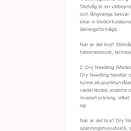
Stötvåg är en välbeprö
och långvariga besvär 
ökar vi blodcirkulation
läkningsförmåga.

När är det bra? Stötvåg 
hälsenebesvär, tennisa
2. Dry Needling (Medic
Dry Needling handlar o
tunna akupunkturnålar. 
västerländsk anatomi o
muskelryckning, vilket
sig.

När är det bra? Dry Nee
spänningshuvudvärk, st