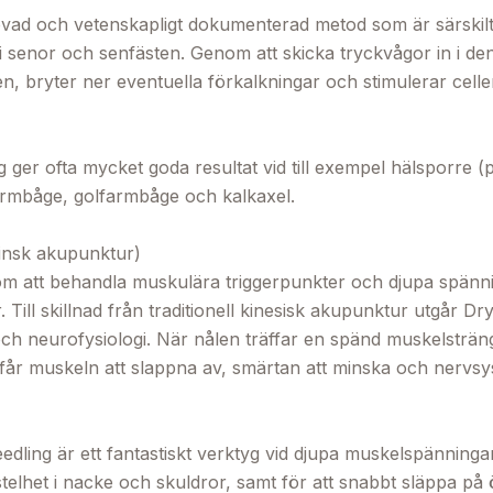
vad och vetenskapligt dokumenterad metod som är särskilt 
i senor och senfästen. Genom att skicka tryckvågor in i d
en, bryter ner eventuella förkalkningar och stimulerar celle
ger ofta mycket goda resultat vid till exempel hälsporre (pla
rmbåge, golfarmbåge och kalkaxel.

insk akupunktur)

m att behandla muskulära triggerpunkter och djupa spänni
Till skillnad från traditionell kinesisk akupunktur utgår Dry
ch neurofysiologi. När nålen träffar en spänd muskelsträng 
 får muskeln att slappna av, smärtan att minska och nervsys
dling är ett fantastiskt verktyg vid djupa muskelspänningar
elhet i nacke och skuldror, samt för att snabbt släppa på 