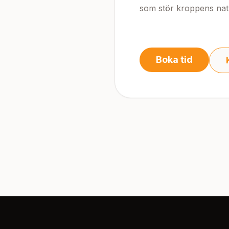
som stör kroppens natu
Boka tid