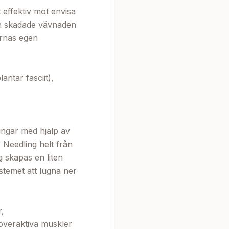
effektiv mot envisa 
en skadade vävnaden 
rnas egen 
ntar fasciit), 
ngar med hjälp av 
 Needling helt från 
skapas en liten 
temet att lugna ner 
, 
överaktiva muskler 