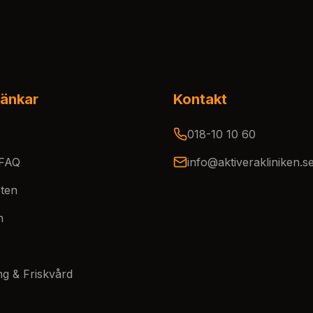
änkar
Kontakt
018-10 10 60
 FAQ
info@aktiverakliniken.s
ten
m
ng & Friskvård