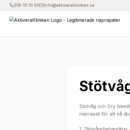
018-10 10 60
info@aktiverakliniken.se
Stötvåg
Stötvåg och Dry Needli
naprapati för att nå d
1. Stötvågsbehandling
