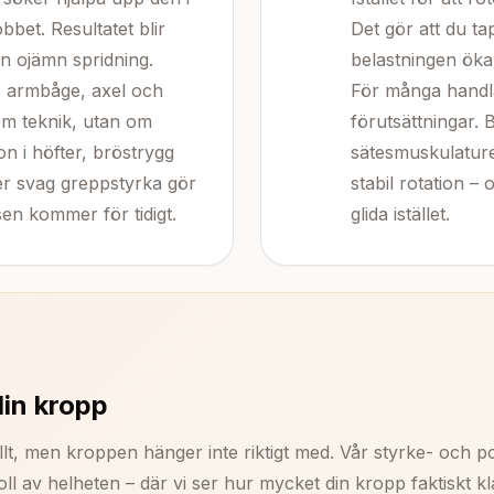
obbet. Resultatet blir
Det gör att du tap
en ojämn spridning.
belastningen öka
, armbåge, axel och
För många handla
om teknik, utan om
förutsättningar. 
n i höfter, bröstrygg
sätesmuskulaturen
ller svag greppstyrka gör
stabil rotation 
sen kommer för tidigt.
glida istället.
din kropp
lt, men kroppen hänger inte riktigt med. Vår styrke- och 
l av helheten – där vi ser hur mycket din kropp faktiskt kl