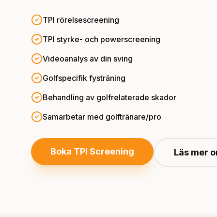
TPI rörelsescreening
TPI styrke- och powerscreening
Videoanalys av din sving
Golfspecifik fysträning
Behandling av golfrelaterade skador
Samarbetar med golftränare/pro
Boka TPI Screening
Läs mer o