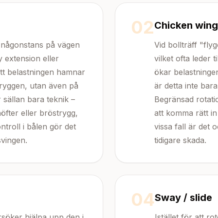
02
Chicken wing
n någonstans på vägen
Vid bollträff "f
y extension eller
vilket ofta leder t
l att belastningen hamnar
ökar belastninge
dryggen, utan även på
är detta inte bar
sällan bara teknik –
Begränsad rotatio
öfter eller bröstrygg,
att komma rätt in
ontroll i bålen gör det
vissa fall är det
svingen.
tidigare skada.
04
Sway / slide
söker hjälpa upp den i
Istället för att r