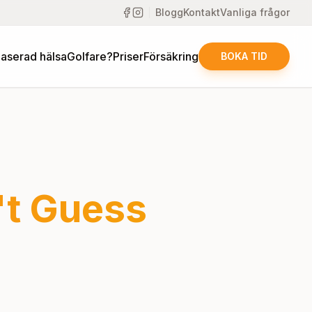
Blogg
Kontakt
Vanliga frågor
aserad hälsa
Golfare?
Priser
Försäkring
BOKA TID
't Guess