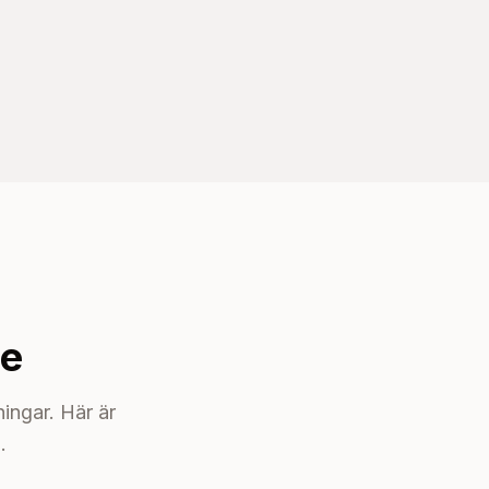
re
ingar. Här är
.