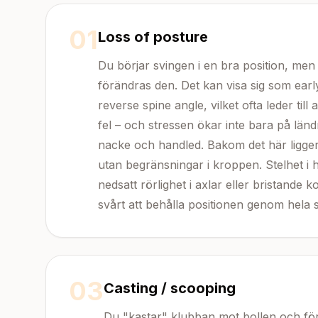
01
Loss of posture
Du börjar svingen i en bra position, me
förändras den. Det kan visa sig som earl
reverse spine angle, vilket ofta leder til
fel – och stressen ökar inte bara på län
nacke och handled. Bakom det här ligger 
utan begränsningar i kroppen. Stelhet i h
nedsatt rörlighet i axlar eller bristande k
svårt att behålla positionen genom hela 
03
Casting / scooping
Du "kastar" klubban mot bollen och för