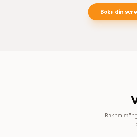
Boka din scr
V
Bakom många 