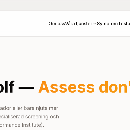
Om oss
Våra tjänster
Symptom
Testb
olf —
Assess don
ador eller bara njuta mer
ecialiserad screening och
formance Institute).