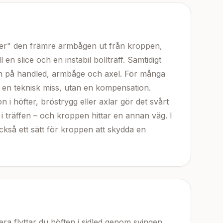
lyger" den främre armbågen ut från kroppen,
ill en slice och en instabil bollträff. Samtidigt
n på handled, armbåge och axel. För många
a en teknisk miss, utan en kompensation.
n i höfter, bröstrygg eller axlar gör det svårt
 i träffen – och kroppen hittar en annan väg. I
 också ett sätt för kroppen att skydda en
otera flyttar du höften i sidled genom svingen.