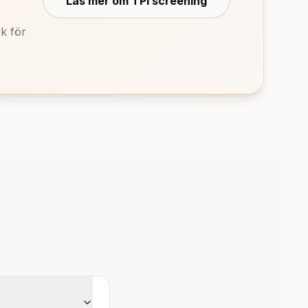
Läs mer om TPI screening
sk för