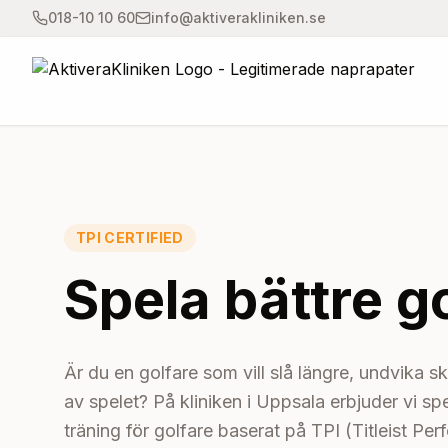
018-10 10 60
info@aktiverakliniken.se
TPI CERTIFIED
Spela bättre g
Är du en golfare som vill slå längre, undvika sk
av spelet? På kliniken i Uppsala erbjuder vi sp
träning för golfare baserat på TPI (Titleist Per