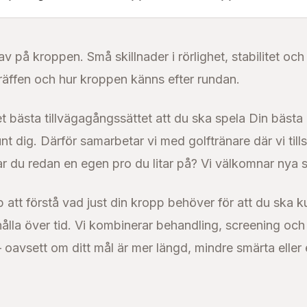
av på kroppen. Små skillnader i rörlighet, stabilitet oc
räffen och hur kroppen känns efter rundan.
det bästa tillvägagångssättet att du ska spela Din bästa
unt dig. Därför samarbetar vi med golftränare där vi til
ar du redan en egen pro du litar på? Vi välkomnar nya
p att förstå vad just din kropp behöver för att du ska k
hålla över tid. Vi kombinerar behandling, screening och 
 oavsett om ditt mål är mer längd, mindre smärta eller 