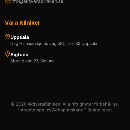
info@aktiverakliniken.se
Våra Kliniker
Uppsala
Dag Hammarskjölds väg 58C, 751 83 Uppsala
Sigtuna
Stora gatan 27, Sigtuna
©
2026
AktiveraKliniken. Alla rättigheter förbehållna.
Integritetspolicy
Webbplatskarta
Tillgänglighet